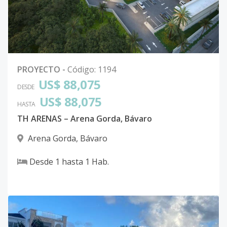
PROYECTO
-
Código
:
1194
US$ 88,075
DESDE
US$ 88,075
HASTA
TH ARENAS – Arena Gorda, Bávaro
Arena Gorda
,
Bávaro
Desde
1
hasta
1
Hab.