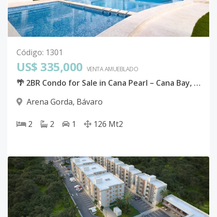
Código
:
1301
US$ 335,000
VENTA AMUEBLADO
🌴 2BR Condo for Sale in Cana Pearl – Cana Bay, Hard Rock Punta Cana 🏝️
Arena Gorda
,
Bávaro
2
2
1
126
Mt2