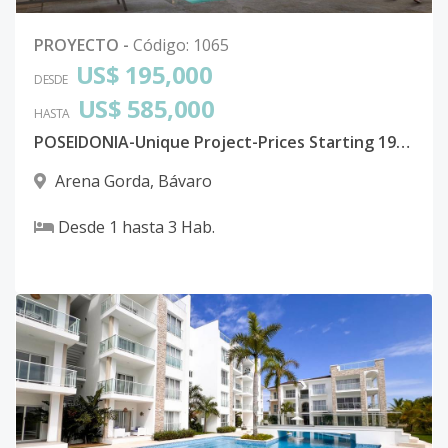
PROYECTO
-
Código
:
1065
US$ 195,000
DESDE
US$ 585,000
HASTA
POSEIDONIA-Unique Project-Prices Starting 195K
Arena Gorda
,
Bávaro
Desde
1
hasta
3
Hab.