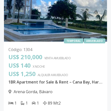
TEMPORAL
AMUEBLADO
Código
:
1304
US$ 210,000
VENTA AMUEBLADO
US$ 140
X NOCHE
US$ 1,250
ALQUILER
AMUEBLADO
1BR Apartment for Sale & Rent – Cana Bay, Hard Rock Punta Cana
Arena Gorda
,
Bávaro
1
1
1
89
Mt2