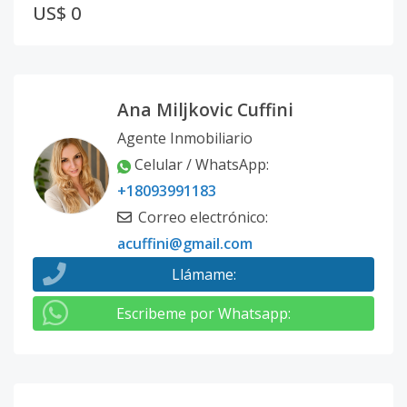
US$ 0
Ana Miljkovic Cuffini
Agente Inmobiliario
Celular / WhatsApp
:
+18093991183
Correo electrónico
:
acuffini@gmail.com
Llámame
:
Escribeme por Whatsapp
: