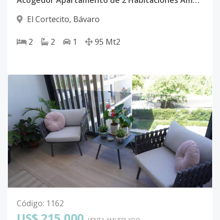
Acogedor Apartamento de 2 Habitaciones Amueblado en Villa Josefa – El Cortecito
El Cortecito
,
Bávaro
2
2
1
95
Mt2
Código
:
1162
US$ 215,000