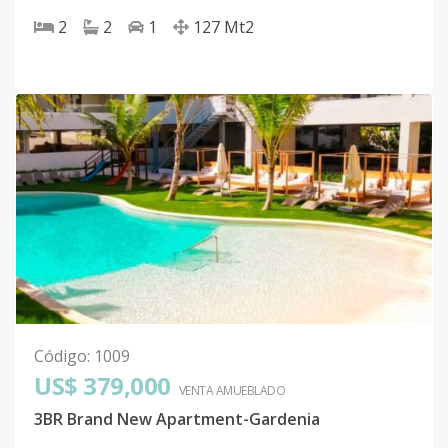
2
2
1
127
Mt2
Código
:
1009
US$ 379,000
VENTA AMUEBLADO
3BR Brand New Apartment-Gardenia