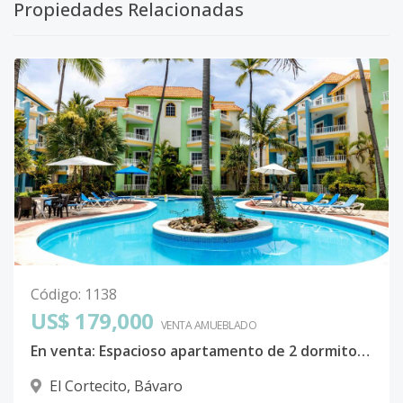
Propiedades Relacionadas
Código
:
1138
US$ 179,000
VENTA AMUEBLADO
En venta: Espacioso apartamento de 2 dormitorios en una ubicación privilegiada – Palm Suites, El Cortecito
El Cortecito
,
Bávaro