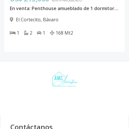
VENTA AMUEBLADO
En venta: Penthouse amueblado de 1 dormitorio B-401 en Sausalito, El Cortecito – Listo para entrega
El Cortecito
,
Bávaro
1
2
1
168
Mt2
Contáctanos