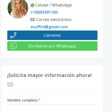
Celular / WhatsApp
:
+18093991183
Correo electrónico
:
acuffini@gmail.com
Llámame
:
Escribeme por Whatsapp
:
¡Solicita mayor información ahora!
👇🏽
Nombre completo
*