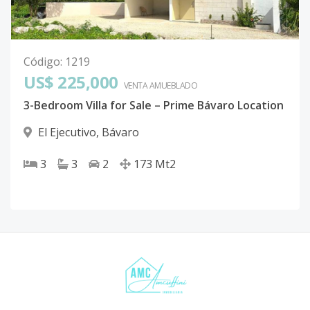
Código
:
1219
US$ 225,000
VENTA AMUEBLADO
3-Bedroom Villa for Sale – Prime Bávaro Location
El Ejecutivo
,
Bávaro
3
3
2
173
Mt2