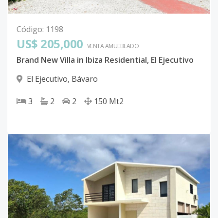
Código
:
1198
US$ 205,000
VENTA AMUEBLADO
Brand New Villa in Ibiza Residential, El Ejecutivo
El Ejecutivo
,
Bávaro
3
2
2
150
Mt2