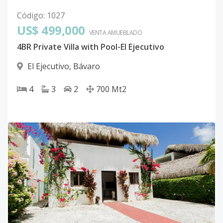
Código
:
1027
US$ 499,000
VENTA AMUEBLADO
4BR Private Villa with Pool-El Ejecutivo
El Ejecutivo
,
Bávaro
4
3
2
700
Mt2