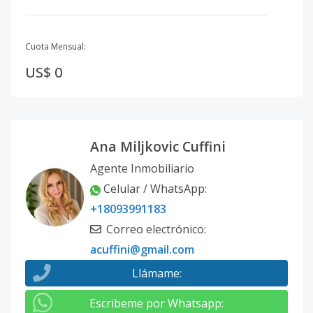
Cuota Mensual:
US$ 0
Ana Miljkovic Cuffini
Agente Inmobiliario
Celular / WhatsApp
:
+18093991183
Correo electrónico
:
acuffini@gmail.com
Llámame
:
Escribeme por Whatsapp
: