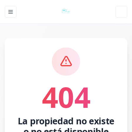
Toggle navigation menu
Toggl
404
La propiedad no existe
o no está disponible