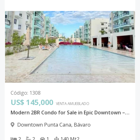
Código
:
1308
US$ 145,000
VENTA AMUEBLADO
Modern 2BR Condo for Sale in Epic Downtown – $145,000
Downtown Punta Cana
,
Bávaro
2
2
1
140
Mt2