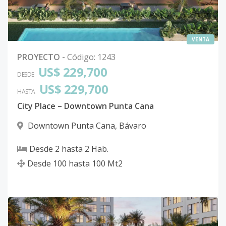
VENTA
PROYECTO
-
Código
:
1243
US$ 229,700
DESDE
US$ 229,700
HASTA
City Place – Downtown Punta Cana
Downtown Punta Cana
,
Bávaro
Desde
2
hasta
2
Hab.
Desde
100
hasta
100
Mt2