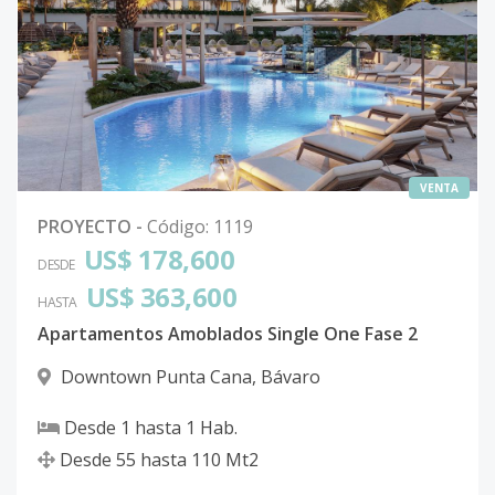
VENTA
PROYECTO
-
Código
:
1119
US$ 178,600
DESDE
US$ 363,600
HASTA
Apartamentos Amoblados Single One Fase 2
Downtown Punta Cana
,
Bávaro
Desde
1
hasta
1
Hab.
Desde
55
hasta
110
Mt2