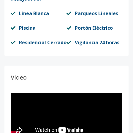
Línea Blanca
Parqueos Lineales
Piscina
Portón Eléctrico
Residencial Cerrado
Vigilancia 24 horas
Video