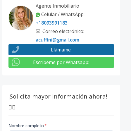
Agente Inmobiliario
Celular / WhatsApp
:
+18093991183
Correo electrónico
:
acuffini@gmail.com
Llámame
:
Escribeme por Whatsapp
:
¡Solicita mayor información ahora!
👇🏽
Nombre completo
*