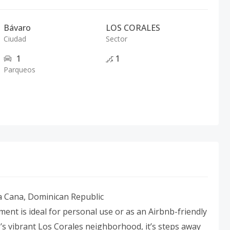
Bávaro
LOS CORALES
Ciudad
Sector
1
1
Parqueos
ta Cana, Dominican Republic
ent is ideal for personal use or as an Airbnb-friendly
’s vibrant Los Corales neighborhood, it’s steps away