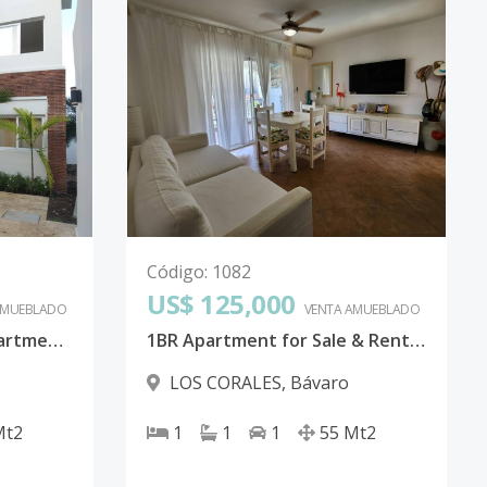
Código
:
1082
US$ 125,000
AMUEBLADO
VENTA AMUEBLADO
Stunning 1-Bedroom Apartment in Coral Village II, Los Corales, Bávaro, Punta Cana
1BR Apartment for Sale & Rent in El Dorado – Fully Remodeled & Prime Location!
LOS CORALES
,
Bávaro
Mt2
1
1
1
55
Mt2