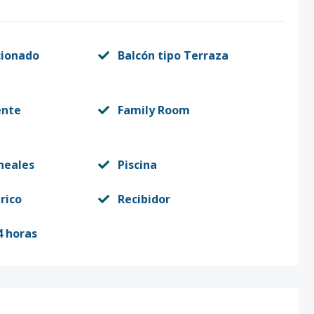
cionado
Balcón tipo Terraza
ente
Family Room
neales
Piscina
rico
Recibidor
4 horas