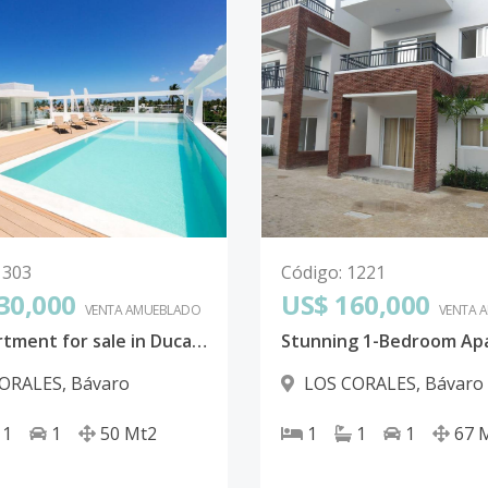
1303
Código
:
1221
30,000
US$ 160,000
VENTA AMUEBLADO
VENTA 
1BR Apartment for sale in Ducassi-Los Corales
CORALES
,
Bávaro
LOS CORALES
,
Bávaro
1
1
50
Mt2
1
1
1
67