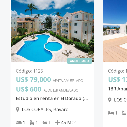
AMUEBLADO
Código
:
1125
Código
:
US$ 79,000
US$ 1
VENTA AMUEBLADO
US$ 600
ALQUILER
AMUEBLADO
Estudio en renta en El Dorado (A308)
LOS 
LOS CORALES
,
Bávaro
1
1
1
1
45
Mt2