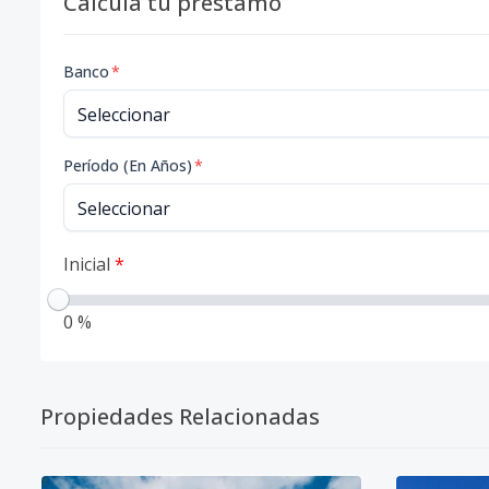
Calcula tu préstamo
Banco
*
Período (En Años)
*
Inicial
*
0 %
Propiedades Relacionadas