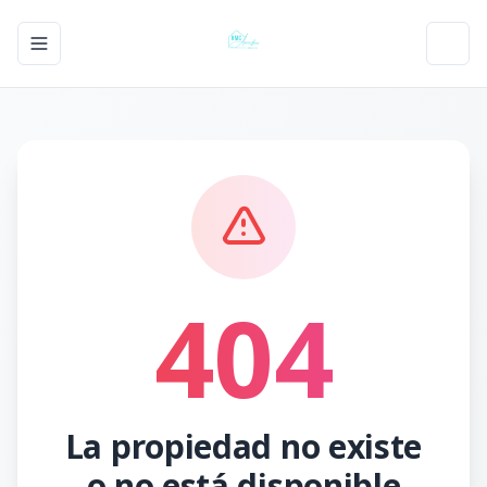
Toggle navigation menu
Toggl
404
La propiedad no existe
o no está disponible