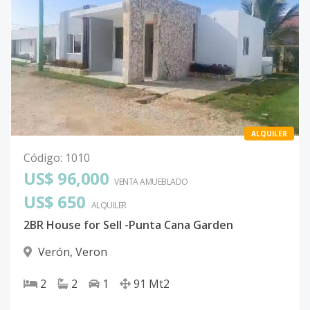
ALQUILER
Código
:
1010
US$ 96,000
VENTA AMUEBLADO
US$ 650
ALQUILER
2BR House for Sell -Punta Cana Garden
Verón
,
Veron
2
2
1
91
Mt2