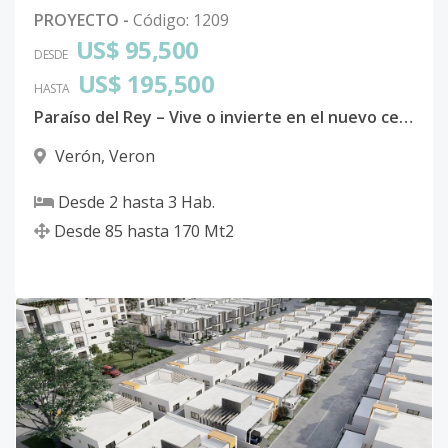
PROYECTO
-
Código
:
1209
US$ 95,500
DESDE
US$ 195,500
HASTA
Paraíso del Rey – Vive o invierte en el nuevo centro de Punta Cana
Verón
,
Veron
Desde
2
hasta
3
Hab.
Desde
85
hasta
170
Mt2