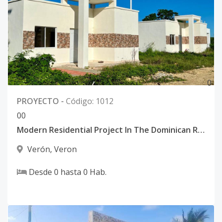
0
PROYECTO
-
Código
:
1012
0
0
Modern Residential Project In The Dominican Republic With Many Models Below $100K
Verón
,
Veron
Desde
0
hasta
0
Hab.