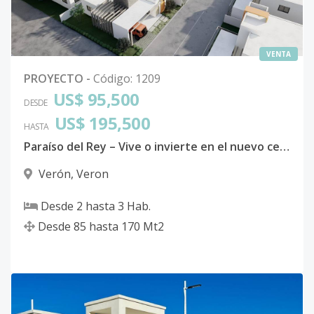
VENTA
PROYECTO
-
Código
:
1209
US$ 95,500
DESDE
US$ 195,500
HASTA
Paraíso del Rey – Vive o invierte en el nuevo centro de Punta Cana
Verón
,
Veron
Desde
2
hasta
3
Hab.
Desde
85
hasta
170
Mt2