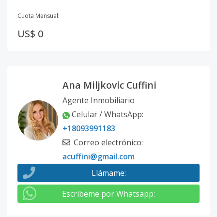
Cuota Mensual:
US$ 0
Ana Miljkovic Cuffini
Agente Inmobiliario
Celular / WhatsApp
:
+18093991183
Correo electrónico
:
acuffini@gmail.com
Llámame
:
Escribeme por Whatsapp
: