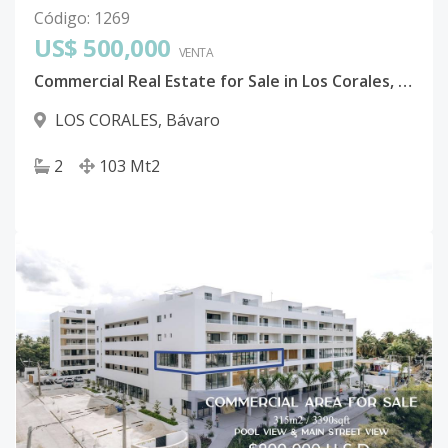
Código
:
1269
US$ 500,000
VENTA
Commercial Real Estate for Sale in Los Corales, Bávaro – Prime Location Near Bávaro Beach
LOS CORALES
,
Bávaro
2
103
Mt2