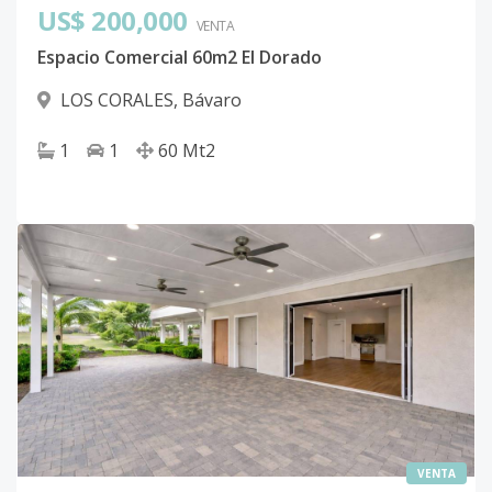
US$ 200,000
VENTA
Espacio Comercial 60m2 El Dorado
LOS CORALES
,
Bávaro
1
1
60
Mt2
VENTA