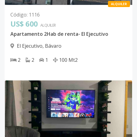
ALQUILER
Código
:
1116
US$ 600
ALQUILER
Apartamento 2Hab de renta- El Ejecutivo
El Ejecutivo
,
Bávaro
2
2
1
100
Mt2