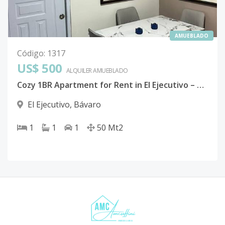
AMUEBLADO
Código
:
1317
US$ 500
ALQUILER
AMUEBLADO
Cozy 1BR Apartment for Rent in El Ejecutivo – Move-In Ready
El Ejecutivo
,
Bávaro
1
1
1
50
Mt2