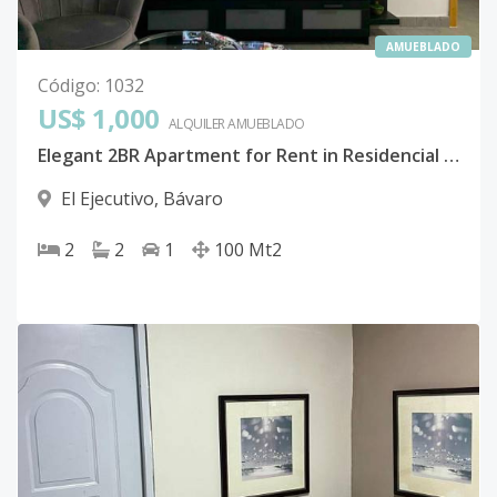
AMUEBLADO
Código
:
1032
US$ 1,000
ALQUILER
AMUEBLADO
Elegant 2BR Apartment for Rent in Residencial Theresa, El Ejecutivo, Bavaro- Punta Cana
El Ejecutivo
,
Bávaro
2
2
1
100
Mt2