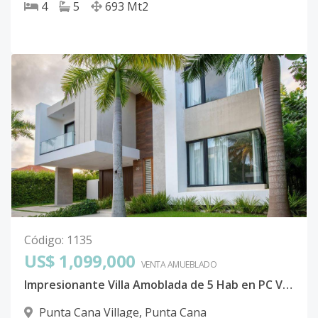
4
5
693
Mt2
Código
:
1135
US$ 1,099,000
VENTA AMUEBLADO
Impresionante Villa Amoblada de 5 Hab en PC Village-
Punta Cana Village
,
Punta Cana