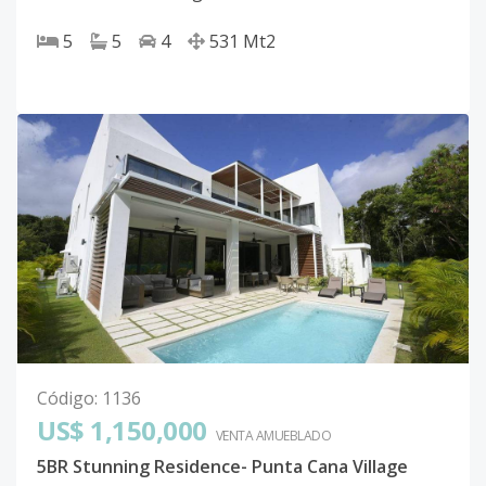
5
5
4
531
Mt2
Código
:
1136
US$ 1,150,000
VENTA AMUEBLADO
5BR Stunning Residence- Punta Cana Village