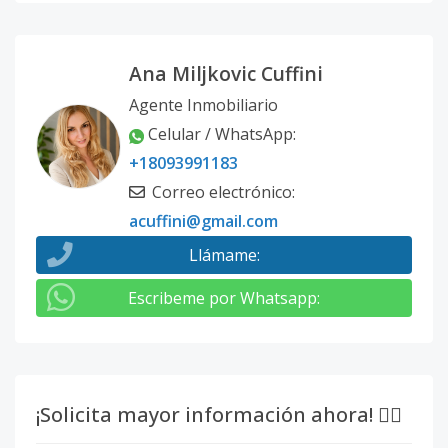
Ana Miljkovic Cuffini
Agente Inmobiliario
Celular / WhatsApp
:
+18093991183
Correo electrónico
:
acuffini@gmail.com
Llámame
:
Escribeme por Whatsapp
:
¡Solicita mayor información ahora! 👇🏽