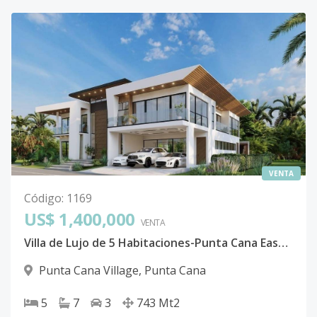
VENTA
Código
:
1169
US$ 1,400,000
VENTA
Villa de Lujo de 5 Habitaciones-Punta Cana East Village
Punta Cana Village
,
Punta Cana
5
7
3
743
Mt2